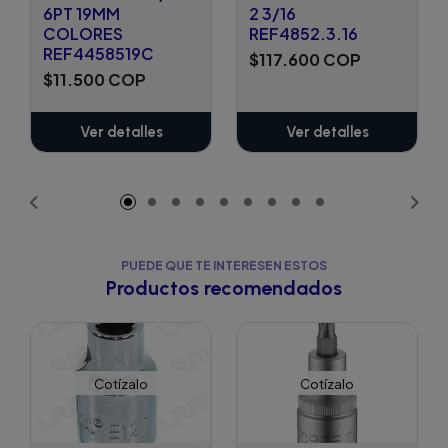
6PT 19MM
2 3/16
COLORES
REF4852.3.16
REF4458519C
$117.600 COP
$11.500 COP
Ver detalles
Ver detalles
PUEDE QUE TE INTERESEN ESTOS
Productos recomendados
Cotízalo
Cotízalo