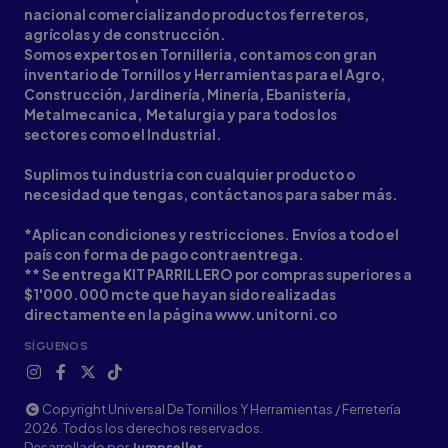
nacional comercializando productos ferreteros,
agrícolas y de construcción.
Somos expertos en Tornilleria, contamos con gran
inventario de Tornillos y Herramientas para el Agro,
Construcción, Jardinería, Minería, Ebanistería,
Metalmecanica, Metalurgia y para todos los
sectores como el Industrial.
Suplimos tu industria con cualquier producto o
necesidad que tengas, contáctanos para saber más.
*Aplican condiciones y restricciones. Envíos a todo el
país con forma de pago contraentrega.
** Se entrega KIT PARRILLERO por compras superiores a
$1'000.000 mcte que hayan sido realizadas
directamente en la página www.unitorni.co
SÍGUENOS
Copyright Universal De Tornillos Y Herramientas / Ferretería
2026. Todos los derechos reservados.
Desarrollado por
Jumpseller
.