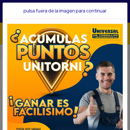
Hacemos envíos a todo el país, somos su proveedor de
pulsa fuera de la imagen para continuar
confianza&nbsp;Recibe un KIT PARRILLERO por compras
superiores a $1'000.000 mcte
Inicio
Herramientas
Accesorios Para Herramientas
COPA TORX HEMBRA FORCE CUAD 1/2 E8 REF54608
COPA TORX HEMBRA FORCE CUAD
1/2 E8 REF54608
DESCRIPCIÓN
COPA TORX HEMBRA FORCE CUAD 1/2 E8
REF54608
SKU...45330500
DESCRIPCIÓN....
ESPECIFICACIONES