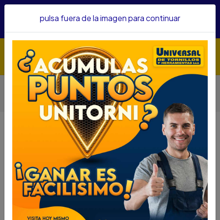
Hacemos envíos a todo el país, somos su proveedor de
pulsa fuera de la imagen para continuar
confianza&nbsp;Recibe un KIT PARRILLERO por compras
superiores a $1'000.000 mcte
Inicio
Herramientas
Herramienta Manual
Otras Herramientas Manuales
COPA SATA LARGA CUAD. 1/2" 6PT 1 1/16" SC13212
COPA SATA LARGA CUAD. 1/2" 6PT 1
1/16" SC13212
DESCRIPCIÓN
COPA SATA LARGA CUAD. 1/2" 6PT 1 1/16"
SC13212
SKU...45840097
DESCRIPCION...