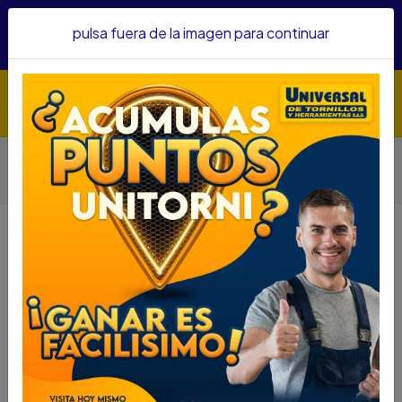
Hacemos envíos a todo el país, somos su proveedor de
pulsa fuera de la imagen para continuar
confianza&nbsp;Recibe un KIT PARRILLERO por compras
superiores a $1'000.000 mcte
Inicio
Herramientas
Herramienta Manual
Otras Herramientas Manuales
COPA SATA CUAD. 3/8" 6PT 9/16" SC12106
COPA SATA CUAD. 3/8" 6PT 9/16"
SC12106
DESCRIPCIÓN
COPA SATA CUAD. 3/8" 6PT 9/16" SC12106
SKU...45840027