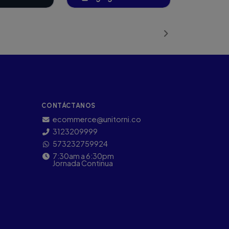
Añadido
CONTÁCTANOS
ecommerce@unitorni.co
3123209999
573232759924
7:30am a 6:30pm
Jornada Continua