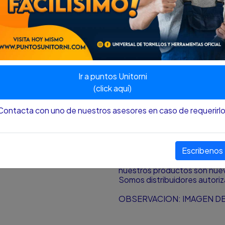
•Copas con paredes de poco
•Protege tanto la herramien
que se ajustan con ellas.
Nota
:
El color y el tamaño p
aproximación al color y tamañ
pantalla desde donde se est
Ir a puntos Unitorni
¿HAY DISPONIBILIDAD DE
(click aquí)
Si la publicación del produc
Contacta con uno de nuestros asesores en caso de requerirlo
de alguna circunstancia, ad
contacto con cliente para mit
Somos proveedores de herram
Despachamos de lunes a sá
Escribenos
Universal de tornillos y herr
Todos distribuidores autori
nuestros productos son nuevo
Somos distribuidores autori
OBSERVACION: IMAGEN DE