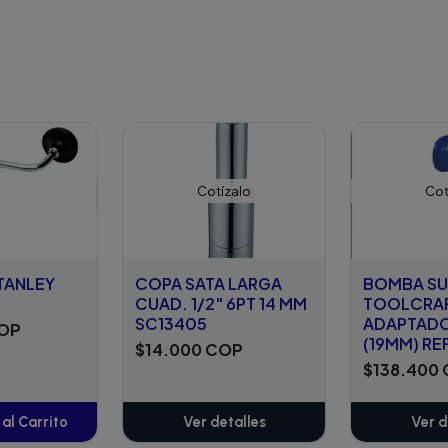
Cotízalo
Cot
TANLEY
COPA SATA LARGA
BOMBA SU
CUAD. 1/2" 6PT 14 MM
TOOLCRAF
SC13405
ADAPTADO
COP
(19MM) RE
$14.000 COP
$138.400
al Carrito
Ver detalles
Ver d