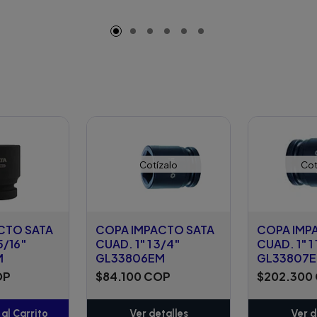
adido
Cotízalo
Cot
CTO SATA
COPA IMPACTO SATA
COPA IMP
5/16"
CUAD. 1" 1 3/4"
CUAD. 1" 1 
M
GL33806EM
GL33807
OP
$84.100 COP
$202.300
al Carrito
Ver detalles
Ver d