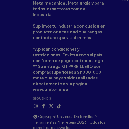
Metalmecanica, Metalurgia y para
todos los sectores como el
Industrial.
Suplimos tu industria con cualquier
producto o necesidad que tengas,
contáctanos para saber más.
*Aplican condiciones y
restricciones. Envíos a todo el país
con forma de pago contraentrega.
** Se entrega KIT PARRILLERO por
compras superiores a $1'000.000
mcte que hayan sido realizadas
directamente en la página
www.unitorni.co
SÍGUENOS
Copyright Universal De Tornillos Y
Herramientas / Ferretería 2026. Todos los
derechos reservados.