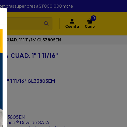
compras superiores a $1'000.000 mcte
0
Cuenta
Carro
 CUAD. 1" 1 11/16" GL33805EM
 CUAD. 1" 1 11/16"
 1" 1 11/16" GL33805EM
.
6" GL33805EM
Surface ® Drive de SATA.