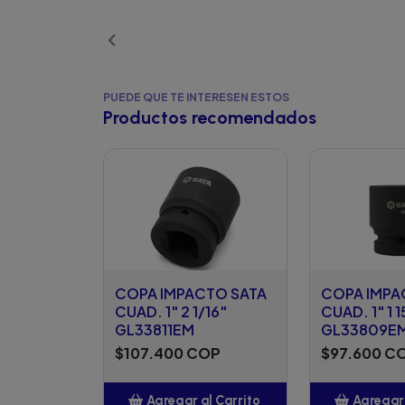
Añ
PUEDE QUE TE INTERESEN ESTOS
Productos recomendados
COPA IMPACTO SATA
COPA IMPA
CUAD. 1" 2 1/16"
CUAD. 1" 1 1
GL33811EM
GL33809E
$107.400 COP
$97.600 C
Agregar al Carrito
Agregar 