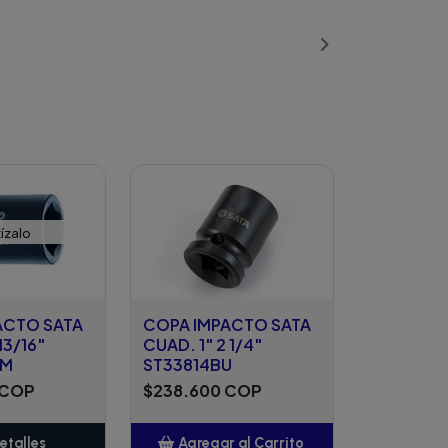
Añadido
ízalo
ACTO SATA
COPA IMPACTO SATA
13/16"
CUAD. 1" 2 1/4"
EM
ST33814BU
 COP
$238.600 COP
etalles
Agregar al Carrito