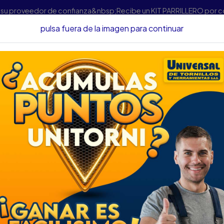
s su proveedor de confianza&nbsp;Recibe un KIT PARRILLERO por 
pulsa fuera de la imagen para continuar
ienta Manual
Otras Herramientas Manuales
COPA IMPACTO SATA
COPA IMPACTO SATA
GL33805EM
DESCRIPCIÓN
COPA IMPACTO SATA CUAD.
SKU....46560028
DESCRIPCIÓN...
•Punto de acero especial S2
•Copa impacto de 1" 1 11/1
•Cuentan con la tecnología 