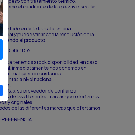
 espeso con tratamiento térmico.
ta como el cuadrante de las piezas roscadas
resentado en la fotografía es una
o real y puede variar con la resolución de la
á viendo el producto.
L PRODUCTO?
to está tenemos stock disponibilidad, en caso
.
icional, inmediatamente nos ponemos en
igar cualquier circunstancia.
ientas a nivel nacional.
bado.
amientas, su proveedor de confianza.
zados de las diferentes marcas que ofertamos
s y originales.
zados de las diferentes marcas que ofertamos
 REFERENCIA.