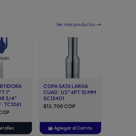
Ver más productos
ízalo
RTIDORA
COPA SATA LARGA
T 1"
CUAD. 1/2" 6PT 10 MM
R 3/4"
SC13401
F. TC1061
$12.700 COP
 COP
etalles
Agregar al Carrito