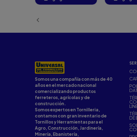
Añadido
Añ
SER
CO
CA
Somos una compañía con más de 40
años en el mercado nacional
POL
DA
comercializando productos
ferreteros, agrícolas y de
TÉR
CO
construcción.
LÍN
Somos expertos en Tornilleria,
TÉR
contamos con gran inventario de
DE 
Tornillos y Herramientas para el
SOL
Agro, Construcción, Jardinería,
CO
Minería, Ebanistería,
PR