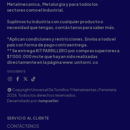
Metalmecanica, Metalurgia y para todos los
sectores como el Industrial.
Suplimos tu industria con cualquier producto o
necesidad que tengas, contáctanos para saber más.
*Aplican condiciones y restricciones. Envíos a todo el
país con forma de pago contraentrega.
** Se entrega KIT PARRILLERO por compras superiores a
$1'000.000 mcte que hayan sido realizadas
directamente en la página www.unitorni.co
SÍGUENOS
Copyright Universal De Tornillos Y Herramientas / Ferretería
2026. Todos los derechos reservados.
Desarrollado por
Jumpseller
.
SERVICIO AL CLIENTE
CONTÁCTENOS