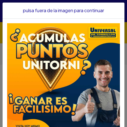
Hacemos envíos a todo el país, somos su proveedor de
pulsa fuera de la imagen para continuar
confianza&nbsp;Recibe un KIT PARRILLERO por compras
superiores a $1'000.000 mcte
Inicio
Herramientas
Herramienta Manual
Otras Herramientas Manuales
CIZALLA SATA 18" MULTIPLICADOR DE FUERZA ST93704SC
CIZALLA SATA 18" MULTIPLICADOR
DE FUERZA ST93704SC
DESCRIPCIÓN
UTH 43600250
CIZALLA SATA 18" MULTIPLICADOR DE FUERZA
ST93704SC
Modelo: ST93704SC