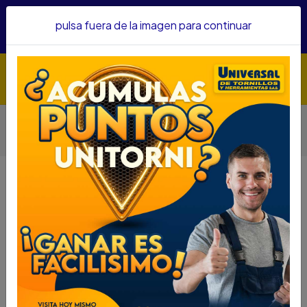
Hacemos envíos a todo el país, somos su proveedor de
pulsa fuera de la imagen para continuar
confianza&nbsp;Recibe un KIT PARRILLERO por compras
superiores a $1'000.000 mcte
Inicio
Herramientas
Herramienta Manual
Otras Herramientas Manuales
CINCEL STANLEY 5/8 X 6-3/4 16-288
CINCEL STANLEY 5/8 X 6-3/4 16-288
DESCRIPCIÓN
CINCEL STANLEY 5/8 X 6-3/4 16-288
SKU : 43439012