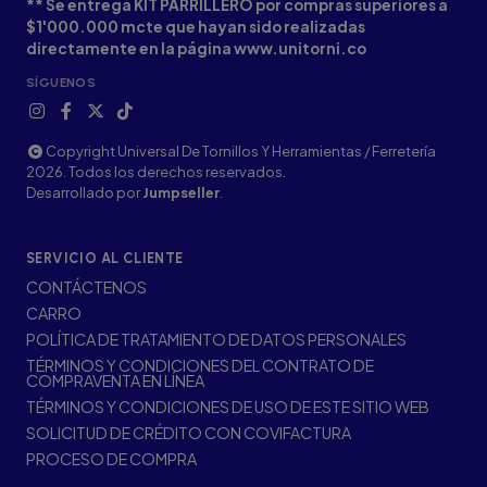
** Se entrega KIT PARRILLERO por compras superiores a
$1'000.000 mcte que hayan sido realizadas
directamente en la página www.unitorni.co
SÍGUENOS
Copyright Universal De Tornillos Y Herramientas / Ferretería
2026. Todos los derechos reservados.
Desarrollado por
Jumpseller
.
SERVICIO AL CLIENTE
CONTÁCTENOS
CARRO
POLÍTICA DE TRATAMIENTO DE DATOS PERSONALES
TÉRMINOS Y CONDICIONES DEL CONTRATO DE
COMPRAVENTA EN LÍNEA
TÉRMINOS Y CONDICIONES DE USO DE ESTE SITIO WEB
SOLICITUD DE CRÉDITO CON COVIFACTURA
PROCESO DE COMPRA