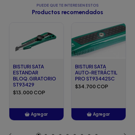
PUEDE QUE TE INTERESEN ESTOS
Productos recomendados
BISTURI SATA
BISTURI SATA
ESTANDAR
AUTO-RETRÁCTIL
BLOQ.GIRATORIO
PRO ST93442SC
ST93429
$34.700 COP
$13.000 COP
Agregar
Agregar
Añadido
Añadido