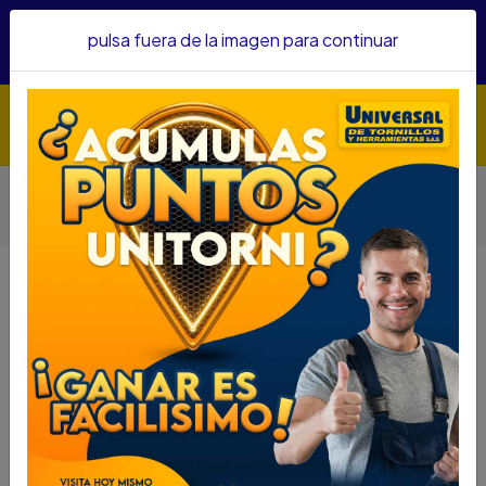
Hacemos envíos a todo el país, somos su proveedor de
pulsa fuera de la imagen para continuar
confianza&nbsp;Recibe un KIT PARRILLERO por compras
superiores a $1'000.000 mcte
Inicio
Herramientas
Herramienta Manual
Otras Herramientas Manuales
BISTURI SATA ESTANDAR ST93426SC
BISTURI SATA ESTANDAR
ST93426SC
DESCRIPCIÓN
UTH 40160007
BISTURI SATA ESTANDAR ST93426SC
DESCRIPCION: