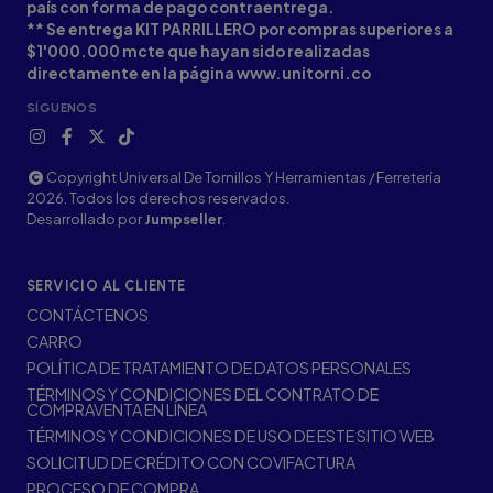
país con forma de pago contraentrega.
** Se entrega KIT PARRILLERO por compras superiores a
$1'000.000 mcte que hayan sido realizadas
directamente en la página www.unitorni.co
SÍGUENOS
Copyright Universal De Tornillos Y Herramientas / Ferretería
2026. Todos los derechos reservados.
Desarrollado por
Jumpseller
.
SERVICIO AL CLIENTE
CONTÁCTENOS
CARRO
POLÍTICA DE TRATAMIENTO DE DATOS PERSONALES
TÉRMINOS Y CONDICIONES DEL CONTRATO DE
COMPRAVENTA EN LÍNEA
TÉRMINOS Y CONDICIONES DE USO DE ESTE SITIO WEB
SOLICITUD DE CRÉDITO CON COVIFACTURA
PROCESO DE COMPRA