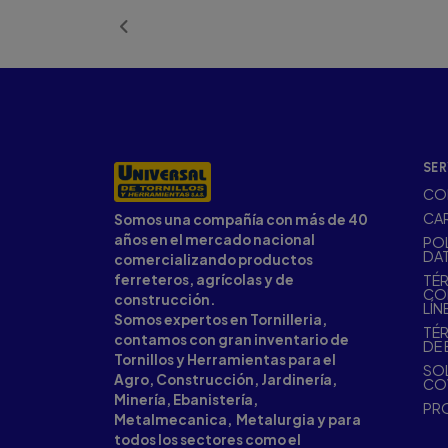
SER
CO
CA
Somos una compañía con más de 40
años en el mercado nacional
POL
DA
comercializando productos
ferreteros, agrícolas y de
TÉR
CO
construcción.
LÍN
Somos expertos en Tornilleria,
TÉR
contamos con gran inventario de
DE 
Tornillos y Herramientas para el
SOL
Agro, Construcción, Jardinería,
CO
Minería, Ebanistería,
PR
Metalmecanica, Metalurgia y para
todos los sectores como el