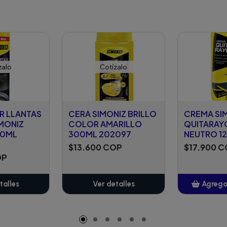
zalo
Cotízalo
 LLANTAS
CERA SIMONIZ BRILLO
CREMA SI
IMONIZ
COLOR AMARILLO
QUITARAY
00ML
300ML 202097
NEUTRO 12
$13.600 COP
$17.900 
OP
talles
Ver detalles
Agregar
A