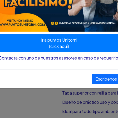
Presentación de 2 unidades
Ambientador Interior de Auto
El ambientador Shick se puede
salas, cocinas, baños, etc. 
normales.
Ir a puntos Unitorni
Mantén tu auto con un ambien
exquisita fragancia tipo man
(click aquí)
diseño ideal para colocarse 
requieran buena visibilidad s
Contacta con uno de nuestros asesores en caso de requerirlo
Fórmula en gel para extra du
CARACTERÍSTICAS:
Escribenos
Contenido 80gm (2.8 Oz) de
Tapa superior con rejilla para
Diseño de práctico uso y col
Ideal para todo tipo ambient