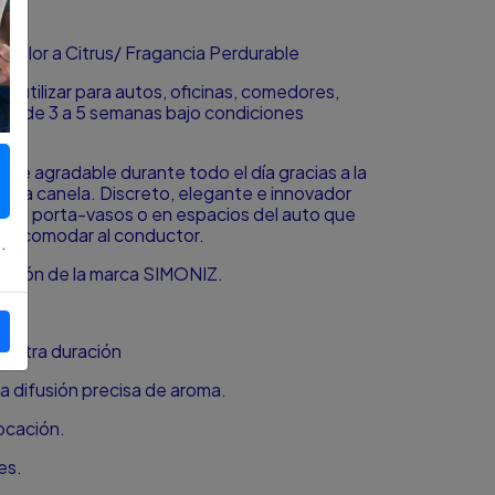
/ Olor a Citrus/ Fragancia Perdurable
 utilizar para autos, oficinas, comedores,
Dura de 3 a 5 semanas bajo condiciones
te agradable durante todo el día gracias a la
zana canela. Discreto, elegante e innovador
en el porta-vasos o en espacios del auto que
in incomodar al conductor.
.
ración de la marca SIMONIZ.
 extra duración
 la difusión precisa de aroma.
ocación.
es.