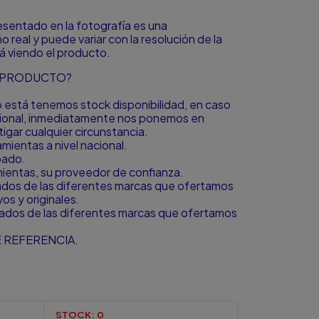
resentado en la fotografía es una
o real y puede variar con la resolución de la
á viendo el producto.
L PRODUCTO?
to está tenemos stock disponibilidad, en caso
icional, inmediatamente nos ponemos en
igar cualquier circunstancia.
ientas a nivel nacional.
bado.
amientas, su proveedor de confianza.
zados de las diferentes marcas que ofertamos
s y originales.
zados de las diferentes marcas que ofertamos
 REFERENCIA.
STOCK:
0