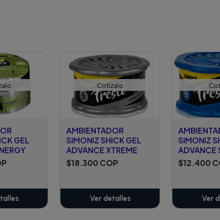
zalo
Cotízalo
Cot
DOR
AMBIENTADOR
AMBIENT
ICK GEL
SIMONIZ SHICK GEL
SIMONIZ S
ENERGY
ADVANCE XTREME
ADVANCE 
OP
$18.300 COP
$12.400 
talles
Ver detalles
Ver d