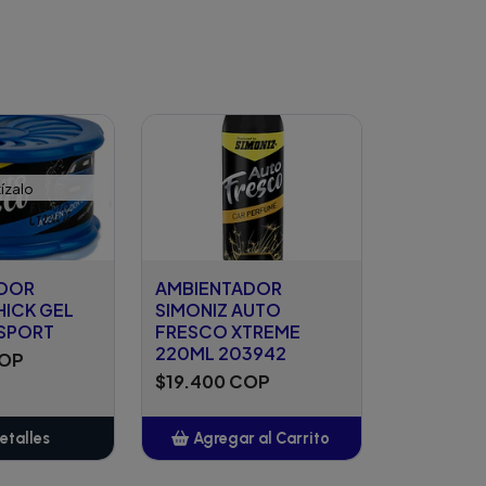
ízalo
ADOR
AMBIENTADOR
HICK GEL
SIMONIZ AUTO
SPORT
FRESCO XTREME
220ML 203942
COP
$19.400 COP
etalles
Agregar al Carrito
Añadido