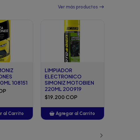
Ver más productos
MONIZ
LIMPIADOR
ONES
ELECTRONICO
0ML 108151
SIMONIZ MOTOBIEN
220ML 200919
COP
$19.200 COP
 al Carrito
Agregar al Carrito
ñadido
Añadido