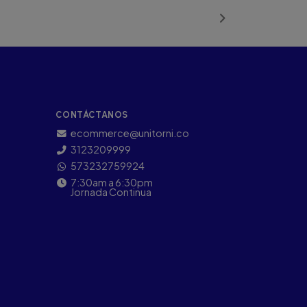
CONTÁCTANOS
ecommerce@unitorni.co
3123209999
573232759924
7:30am a 6:30pm
Jornada Continua