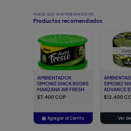
PUEDE QUE TE INTERESEN ESTOS
Productos recomendados
Cotí
AMBIENTADOR
AMBIENTA
SIMONIZ SHICK 80GRS
SIMONIZ SH
MANZANA AIR FRESH
ADVANCE 
$7.400 COP
$12.400 C
Agregar al Carrito
Ver de
Añadido