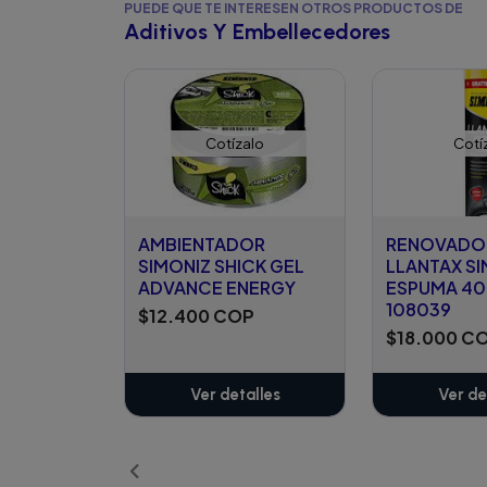
PUEDE QUE TE INTERESEN OTROS PRODUCTOS DE
Aditivos Y Embellecedores
Cotízalo
Cotí
AMBIENTADOR
RENOVADOR
SIMONIZ SHICK GEL
LLANTAX S
ADVANCE ENERGY
ESPUMA 4
108039
$12.400 COP
$18.000 C
Ver detalles
Ver de