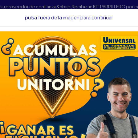
s su proveedor de confianza&nbsp;Recibe un KIT PARRILLERO por 
pulsa fuera de la imagen para continuar
itivos Y Embellecedores
AMBIENTADOR SIMONIZ SHICK GEL 80G
AMBIENTADOR SIM
PACK CITRUS AIR
DESCRIPCIÓN
AMBIENTADOR SIMONIZ SH
SKU....42200076
DESCRIPCIÓN.....
ESPECIFICACIONES
Ambientador simoniz en gel, 