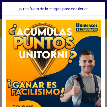
Hacemos envíos a todo el país, somos su proveedor de
pulsa fuera de la imagen para continuar
confianza&nbsp;Recibe un KIT PARRILLERO por compras
superiores a $1'000.000 mcte
Inicio
Automotriz
Winches
WINCHE MANUAL UYUSTOOLS 2500LBS HCH005
WINCHE MANUAL UYUSTOOLS
2500LBS HCH005
DESCRIPCIÓN
WINCHE MANUAL UYUSTOOLS 2500LBS HCH005
SKU,,,75500045
DESCRIPCIÓN...
Fácil de usar: Marcha atrás y marcha atrás con