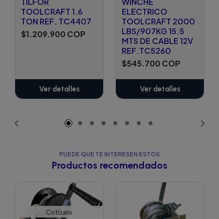
TILFOR
WINCHE
TOOLCRAFT 1.6
ELECTRICO
TON REF. TC4407
TOOLCRAFT 2000
LBS/907KG 15.5
$1.209.900 COP
MTS DE CABLE 12V
REF.TC5260
$545.700 COP
Ver detalles
Ver detalles
PUEDE QUE TE INTERESEN ESTOS
Productos recomendados
Cotízalo