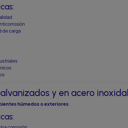
icas:
alidad
nticorrosión
d de carga
ustriales
nicos
os
galvanizados y en acero inoxida
ientes húmedos o exteriores
.
icas:
tra corrosión