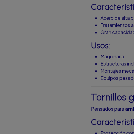
Característ
Acero de alta c
Tratamientos a
Gran capacida
Usos:
Maquinaria
Estructuras ind
Montajes mecá
Equipos pesad
Tornillos 
Pensados para
amb
Característ
Protección con