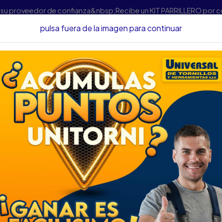
s su proveedor de confianza&nbsp;Recibe un KIT PARRILLERO por 
pulsa fuera de la imagen para continuar
Tipos de tornillos y para qué sirve cada uno: guía práctica para e
ipos de tornillos y para qué sirve cada uno: gu
práctica para elegir el correcto
decuado puede marcar la diferencia entre una fijación segura y
nas piensan que “un tornillo es un tornillo”, la realidad es q
los
, cada uno diseñado para un material, una carga y una funci
ca te explicamos
los principales tipos de tornillos
, sus uso
egún tu proyecto, ya sea para el hogar, la industria, la construc