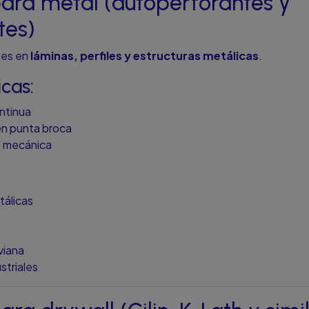
 para metal (autoperforantes y
tes)
ones en
láminas, perfiles y estructuras metálicas
.
icas:
ontinua
en punta broca
ia mecánica
tálicas
viana
striales