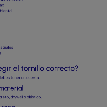
dad
biental
striales
s
ir el tornillo correcto?
debes tener en cuenta:
material
reto, drywall o plástico.