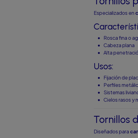
Tornillos 
Especializados en
c
Característ
Rosca fina o ag
Cabeza plana
Alta penetraci
Usos:
Fijación de pla
Perfiles metáli
Sistemas livia
Cielos rasos y 
Tornillos 
Diseñados para
car