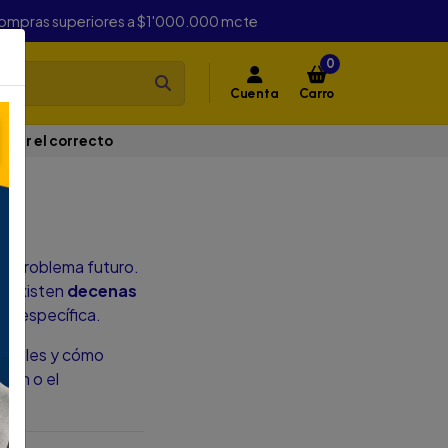
compras superiores a $1'000.000 mcte
0
Cuenta
Carro
legir el correcto
ía
 un problema futuro.
ue existen
decenas
ón específica.
s reales y cómo
ción o el