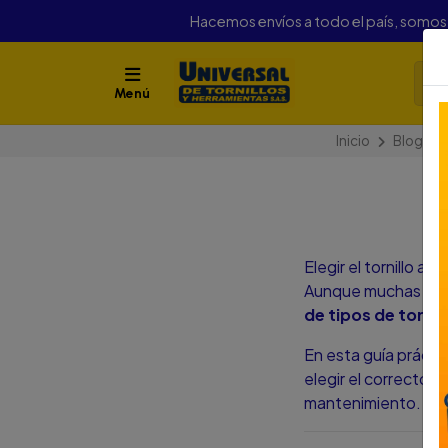
Hacemos envíos a todo el país, somo
Menú
Inicio
Blog
T
Elegir el tornillo a
Aunque muchas perso
de tipos de tornil
En esta guía prácti
elegir el correcto s
mantenimiento.