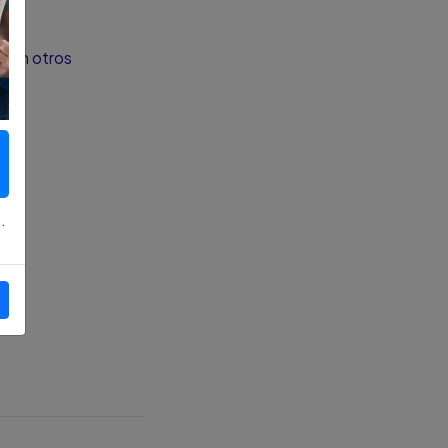
 con otros
.