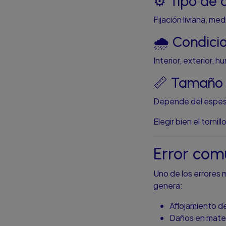
⚙️ Tipo de 
Fijación liviana, med
🌧️ Condici
Interior, exterior,
📏 Tamaño 
Depende del espesor
Elegir bien el torni
Error comú
Uno de los errores 
genera:
Aflojamiento d
Daños en mater