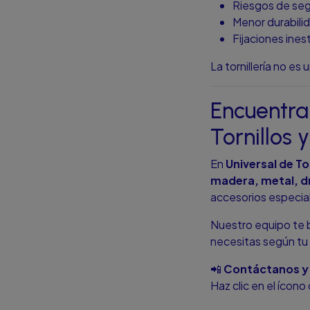
Riesgos de seg
Menor durabili
Fijaciones ines
La tornillería no es
Encuentra 
Tornillos
En
Universal de To
madera, metal, dr
accesorios especial
Nuestro equipo te 
necesitas según tu 
📲
Contáctanos y 
Haz clic en el ícon