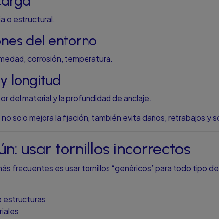
carga
ia o estructural.
ones del entorno
 humedad, corrosión, temperatura.
y longitud
 del material y la profundidad de anclaje.
llo no solo mejora la fijación, también evita daños, retrabajos y
n: usar tornillos incorrectos
más frecuentes es usar tornillos “genéricos” para todo tipo de
e estructuras
iales