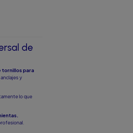
ersal de
 tornillos para
anclajes y
ctamente lo que
mientas.
profesional.