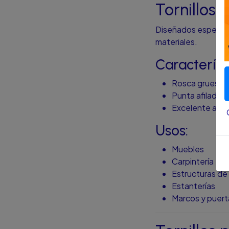
Tornillos
Diseñados específ
materiales.
Característ
Rosca gruesa 
Punta afilada
Excelente agar
Usos:
Muebles
Carpintería
Estructuras de
Estanterías
Marcos y puert