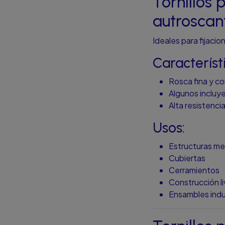
Tornillos
autroscan
Ideales para fijaci
Característ
Rosca fina y c
Algunos incluy
Alta resistenc
Usos:
Estructuras me
Cubiertas
Cerramientos
Construcción li
Ensambles indu