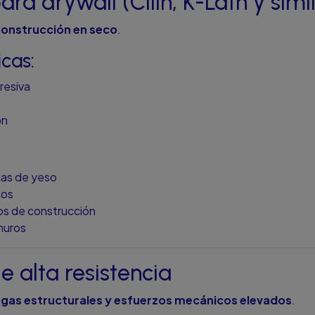
para drywall (Cilin, K-Lath y simi
onstrucción en seco
.
icas:
resiva
ón
cas de yeso
cos
nos de construcción
muros
de alta resistencia
gas estructurales y esfuerzos mecánicos elevados
.