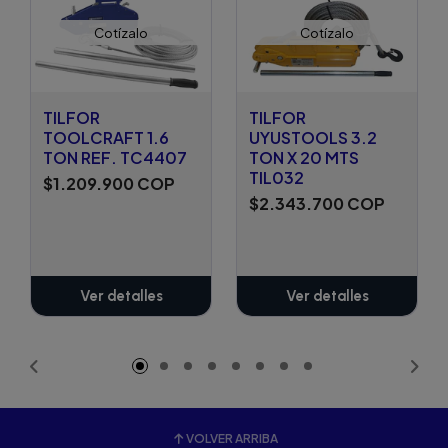
Cotízalo
Cotízalo
TILFOR
TILFOR
TOOLCRAFT 1.6
UYUSTOOLS 3.2
TON REF. TC4407
TON X 20 MTS
TIL032
$1.209.900 COP
$2.343.700 COP
Ver detalles
Ver detalles
VOLVER ARRIBA