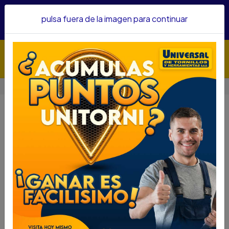
Hacemos envíos a todo el país, somos su proveedor de
pulsa fuera de la imagen para continuar
confianza&nbsp;Recibe un KIT PARRILLERO por compras
superiores a $1'000.000 mcte
Inicio
TILFOR TOOLCRAFT 3.2 TON TC4408
TILFOR TOOLCRAFT 3.2 TON
TC4408
DESCRIPCIÓN
TIRFOR TOOLCRAFT 3.2 TON TC4408
SKU.... 41801103
DESCRIPCIÓN....
Aparato para elevar, tirar, tensar y asegurar carga.