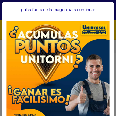
Hacemos envíos a todo el país, somos su proveedor de
pulsa fuera de la imagen para continuar
confianza&nbsp;Recibe un KIT PARRILLERO por compras
superiores a $1'000.000 mcte
Inicio
Herramientas
Herramienta Manual
Tijeras
TIJERA AVIACION UYUSTOOLS 3PCS TJA3SU
TIJERA AVIACION UYUSTOOLS
3PCS TJA3SU
DESCRIPCIÓN
TIJERA AVIACION UYUSTOOLS 3PCS TJA3SU
SKU...70280148
DESCRIPCION...
TIJERA AVIACION 3PCS UYUSTOOLS pensado para
corte práctico en hogar, oficina o empaque. Entrega
manejo cómodo y precisión diaria y se adapta a