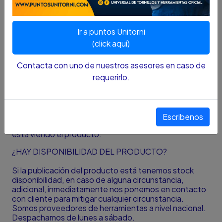
Presenta puntas forjadas de caída pesada con
apertura más ancha para transmisiones estándar.
Aplicación: Audi, Volkswagen y vehículos de
Ir a puntos Unitorni
construcción estadounidense.
(click aquí)
Punta serrada plana y angulada.
Spread 1.1 / 2 «(38mm)
Contacta con uno de nuestros asesores en caso de
Largo 9 «(230mm)
requerirlo.
Nota
:
El color y el tamaño presentado en la fotografía
es una aproximación al color y tamaño real y puede
Escribenos
variar con la resolución de la pantalla desde donde se
está viendo el producto.
¿HAY DISPONIBILIDAD DEL PRODUCTO?
Si la publicación del producto está tenemos stock
disponibilidad, en caso de alguna circunstancia,
adicional, inmediatamente nos ponemos en contacto
con cliente para mitigar cualquier circunstancia.
Somos proveedores de herramientas a nivel nacional.
Despachamos de lunes a sábado.