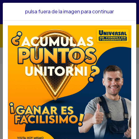
Hacemos envíos a todo el país, somos su proveedor de
pulsa fuera de la imagen para continuar
confianza&nbsp;Recibe un KIT PARRILLERO por compras
superiores a $1'000.000 mcte
Inicio
Herramientas
Herramienta Manual
Pinzas
PINZA PINES RECTA FORCE P/PLANA REF9T0104
PINZA PINES RECTA FORCE
P/PLANA REF9T0104
DESCRIPCIÓN
PINZA PINES RECTA FORCE P/PLANA REF9T0104
SKU.....69900220
DESCRIPCIÓN....