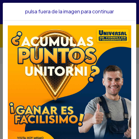
Hacemos envíos a todo el país, somos su proveedor de
pulsa fuera de la imagen para continuar
confianza&nbsp;Recibe un KIT PARRILLERO por compras
superiores a $1'000.000 mcte
Inicio
Automotriz
Otras Herramientas Automotrices
MOTOR DISCOVER 1800 RPM 4POLOS 2 HP CD002181HSB
MOTOR DISCOVER 1800 RPM
4POLOS 2 HP CD002181HSB
DESCRIPCIÓN
MOTOR DISCOVER 1800 RPM 4POLOS 2 HP
CD002181HSB
SKU....67800320
DESCRIPCIÓN...