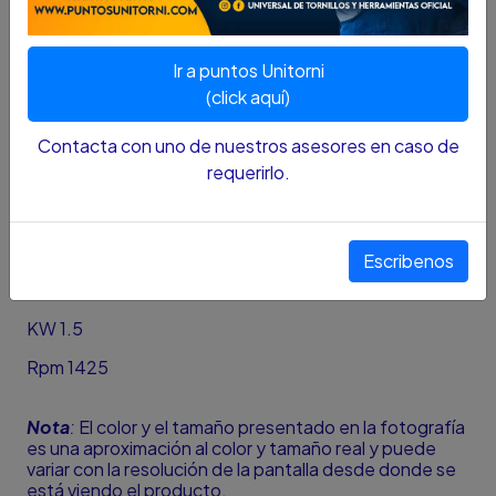
Ideal para las más diversas aplicaciones en ambientes
donde la suciedad y la humedad están presentes.
Ir a puntos Unitorni
Puede ser aplicado en bombas, ventiladores,
(click aquí)
compresores, equipamientos de refrigeración,
equipamientos industriales y otros.
Contacta con uno de nuestros asesores en caso de
requerirlo.
Alto (mm) 40
Ancho (mm) 40
Peso 35
Escribenos
HP 2
KW 1.5
Rpm 1425
Nota
:
El color y el tamaño presentado en la fotografía
es una aproximación al color y tamaño real y puede
variar con la resolución de la pantalla desde donde se
está viendo el producto.