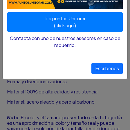
ratchets nunca deben ser usados en operaciones de
elevación.
Ir a puntos Unitorni
Características:
(click aquí)
Con conexiones giratorias
Contacta con uno de nuestros asesores en caso de
Mango forjado en una sola pieza
requerirlo.
Construcción reforzada para evitar la deformación
Ideal para trabajos que exigen precisión
Escribenos
Fácil de utilizar
Forma y diseño innovadores
Material 100% de alta calidad y resistencia
Material: acero aleado y acero al carbono
Nota
:
El color y el tamaño presentado en la fotografía
es una aproximación al color y tamaño real y puede
variar con la resolución de la pantalla desde donde se