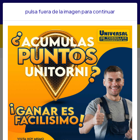
Hacemos envíos a todo el país, somos su proveedor de
pulsa fuera de la imagen para continuar
confianza&nbsp;Recibe un KIT PARRILLERO por compras
superiores a $1'000.000 mcte
Inicio
MONAS 1/2 - 5/8 6 TON
MONAS 1/2 - 5/8 6 TON
DESCRIPCIÓN
MONAS 1/2 - 5/8 6 TON
SKU....67760030
DESCRIPCIÓN.....
Tensores para tensar y trincar las cadenas con eficacia
y rapidez. Diseñados para que se pueda operar con
ellos sin gran esfuerzo, están equipados con ganchos
tipo acortador de cadena con pin de seguridad. Estos