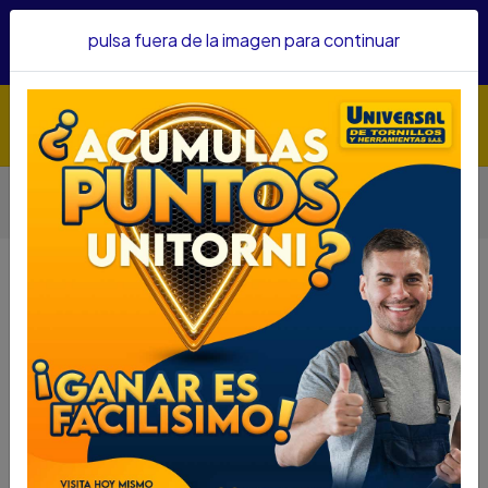
Hacemos envíos a todo el país, somos su proveedor de
pulsa fuera de la imagen para continuar
confianza&nbsp;Recibe un KIT PARRILLERO por compras
superiores a $1'000.000 mcte
Inicio
Blog
Lubricantes y aceites industriales: para qué sirven y cómo
elegir el correcto para tus herramientas y equipos
Lubricantes y aceites industriales: para
qué sirven y cómo elegir el correcto para
tus herramientas y equipos
En talleres, obras y procesos industriales, muchas fallas
no ocurren por mal uso de las herramientas, sino por
falta
de lubricación adecuada
. Los
lubricantes y aceites
industriales
cumplen un papel fundamental en el
rendimiento, la durabilidad y la seguridad de equipos,