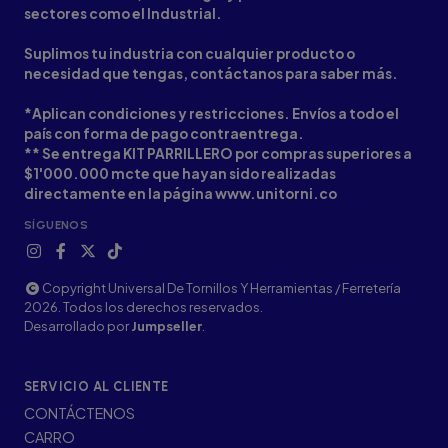
sectores como el Industrial.
Suplimos tu industria con cualquier producto o
necesidad que tengas, contáctanos para saber más.
*Aplican condiciones y restricciones. Envíos a todo el
país con forma de pago contraentrega.
** Se entrega KIT PARRILLERO por compras superiores a
$1'000.000 mcte que hayan sido realizadas
directamente en la página www.unitorni.co
SÍGUENOS
Copyright Universal De Tornillos Y Herramientas / Ferretería
2026. Todos los derechos reservados.
Desarrollado por
Jumpseller
.
SERVICIO AL CLIENTE
CONTÁCTENOS
CARRO