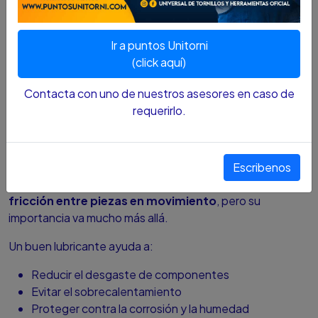
máquinas y herramientas.
En este blog te explicamos
qué son los lubricantes,
Ir a puntos Unitorni
para qué sirven, los tipos más comunes y cómo
(click aquí)
elegir el correcto
según la aplicación, evitando
Contacta con uno de nuestros asesores en caso de
desgastes prematuros y costosas reparaciones.
requerirlo.
¿Para qué sirven los lubricantes y
aceites industriales?
Escribenos
La función principal de un lubricante es
reducir la
fricción entre piezas en movimiento
, pero su
importancia va mucho más allá.
Un buen lubricante ayuda a:
Reducir el desgaste de componentes
Evitar el sobrecalentamiento
Proteger contra la corrosión y la humedad