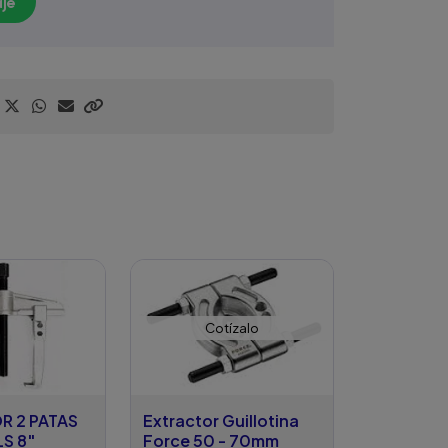
je
Cotízalo
R 2 PATAS
Extractor Guillotina
S 8"
Force 50 - 70mm