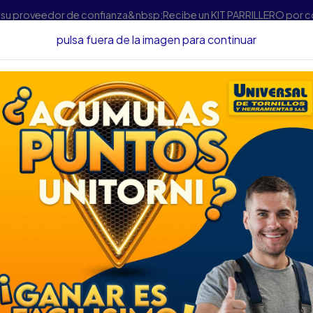
s su proveedor de confianza&nbsp;Recibe un KIT PARRILLERO por 
pulsa fuera de la imagen para continuar
JGO ENDEREZADOR GUARDAFANGO Y CARROCERIA FORCE RE
JGO ENDEREZADO
CARROCERIA FORC
DESCRIPCIÓN
JGO ENDEREZADOR GUAR
REF904M2
SKU...63451050
DESCRIPCIÓN...
ESPECIFICACIONES