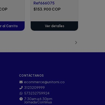
Ref666075
 COP
$153.900 COP
 al Carrito
Ver detalles
ñadido
CONTÁCTANOS
ecommerce@unitorni.co
3123209999
573232759924
7:30am a 6:30pm
Jornada Continua