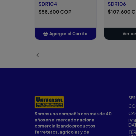
SDR104
SDR106
$58.600 COP
$107.600 
Agregar al Carrito
Ver de
Añadido
SER
CO
CA
Somos una compañía con más de 40
años en el mercado nacional
POL
DA
comercializando productos
ferreteros, agrícolas y de
TÉR