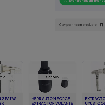
Mándanos un mensa
Compartir este producto
zalo
Cotízalo
 2 PATAS
HERR AUTOM FORCE
EXTRACTO
 6"
EXTRACTOR VOLANTE
UYUSTOOL