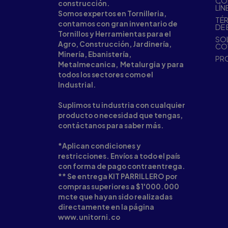
CO
construcción.
LÍN
Somos expertos en Tornilleria,
TÉR
contamos con gran inventario de
DE 
Tornillos y Herramientas para el
SOL
Agro, Construcción, Jardinería,
CO
Minería, Ebanistería,
PR
Metalmecanica, Metalurgia y para
todos los sectores como el
Industrial.
Suplimos tu industria con cualquier
producto o necesidad que tengas,
contáctanos para saber más.
*Aplican condiciones y
restricciones. Envíos a todo el país
con forma de pago contraentrega.
** Se entrega KIT PARRILLERO por
compras superiores a $1'000.000
mcte que hayan sido realizadas
directamente en la página
www.unitorni.co