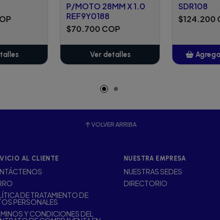
P/MOTO 28MM X 1.0
SDR108
REF9Y0188
COP
$124.200
$70.700 COP
talles
Ver detalles
Agregar
A
VOLVER ARRIBA
VICIO AL CLIENTE
NUESTRA EMPRESA
NTÁCTENOS
NUESTRAS SEDES
RRO
DIRECTORIO
ÍTICA DE TRATAMIENTO DE
TOS PERSONALES
MINOS Y CONDICIONES DEL