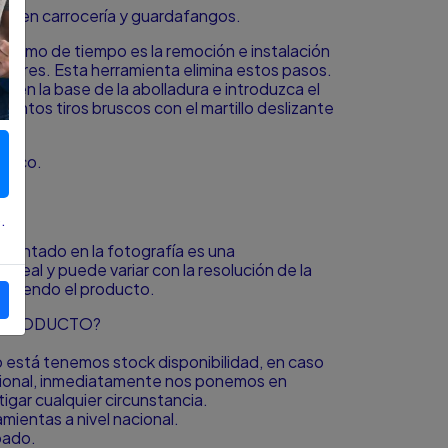
as en carrocería y guardafangos.
nsumo de tiempo es la remoción e instalación
eriores. Esta herramienta elimina estos pasos.
 en la base de la abolladura e introduzca el
uantos tiros bruscos con el martillo deslizante
stico.
.
resentado en la fotografía es una
o real y puede variar con la resolución de la
á viendo el producto.
L PRODUCTO?
to está tenemos stock disponibilidad, en caso
icional, inmediatamente nos ponemos en
igar cualquier circunstancia.
ientas a nivel nacional.
bado.