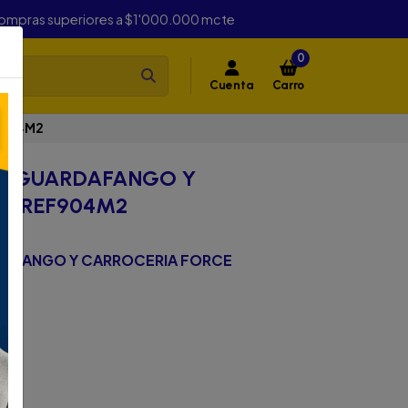
compras superiores a $1'000.000 mcte
0
Cuenta
Carro
F904M2
R GUARDAFANGO Y
E REF904M2
DAFANGO Y CARROCERIA FORCE