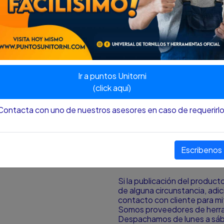
Juego extractor de abolladur
A menudo la parte de más co
de paneles y tapicería de int
Simplemente taladre un hueco
tornille autoroscante. Unos c
sacarán la abolladura.
Ir a puntos Unitorni
Presentación en estuche plá
(click aquí)
Peso 1550 g
Contacta con uno de nuestros asesores en caso de requerirlo
Nota
:
El color y el tamaño p
aproximación al color y tamañ
pantalla desde donde se est
Escribenos
¿HAY DISPONIBILIDAD DE
Si la publicación del produc
de alguna circunstancia, ad
contacto con cliente para mit
Somos proveedores de herram
Despachamos de lunes a sá