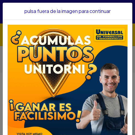
Hacemos envíos a todo el país, somos su proveedor de
pulsa fuera de la imagen para continuar
confianza&nbsp;Recibe un KIT PARRILLERO por compras
superiores a $1'000.000 mcte
Inicio
Herramientas
Accesorios Para Herramientas
Ganchos
GANCHO ENGRAPADORA STANLEY 1/2 TRA708T AZUL
TRABAJO PESADO
GANCHO ENGRAPADORA STANLEY
1/2 TRA708T AZUL TRABAJO
PESADO
DESCRIPCIÓN
GANCHO ENGRAPADORA STANLEY 1/2 TRA708T
AZUL TRABAJO PESADO