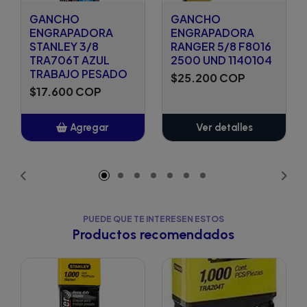
GANCHO
GANCHO
ENGRAPADORA
ENGRAPADORA
STANLEY 3/8
RANGER 5/8 F8016
TRA706T AZUL
2500 UND 1140104
TRABAJO PESADO
$25.200 COP
$17.600 COP
Agregar
Ver detalles
Añadido
PUEDE QUE TE INTERESEN ESTOS
Productos recomendados