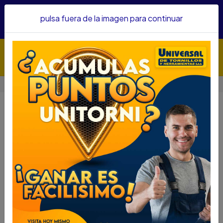
Hacemos envíos a todo el país, somos su proveedor de
pulsa fuera de la imagen para continuar
confianza&nbsp;Recibe un KIT PARRILLERO por compras
superiores a $1'000.000 mcte
Inicio
Blog
🔩 Tipos de tuercas: guía técnica
🔩 Tipos de tuercas: guía técnica
Las tuercas son elementos fundamentales en cualquier
sistema de fijación. Su función es trabajar en conjunto
con un tornillo o perno para crear una unión segura,
resistente y duradera. Sin embargo, no todas las tuercas
sirven para lo mismo: cada tipo está diseñado para
soportar cargas, vibraciones o condiciones distintas.
En Universal de Tornillos y Herramientas encuentras una