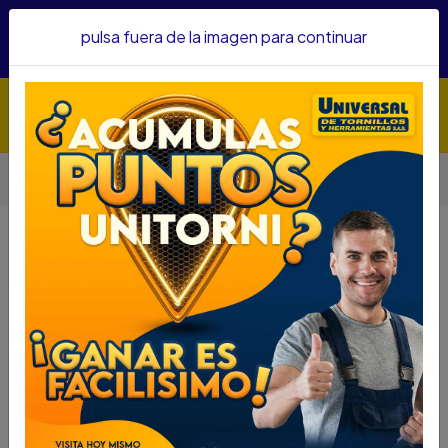
Hacemos envíos a todo el país, somos su proveedor de
pulsa fuera de la imagen para continuar
confianza&nbsp;Recibe un KIT PARRILLERO por compras
superiores a $1'000.000 mcte
Inicio
Herramientas
Herramienta Manual
Alicates
CORTAFRIO SATA CORTE DIAGONAL 5" ST70201AST
CORTAFRIO SATA CORTE
DIAGONAL 5" ST70201AST
DESCRIPCIÓN
CORTAFRIO SATA CORTE DIAGONAL 5"
ST70201AST
SKU... 49270021
DESCRIPCIÓN...
Vástago - Tenaza en aleación de Cromo – Niquelado