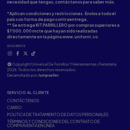
necesidad que tengas, contáctanos para saber más.
*Aplican condiciones y restricciones. Envíos a todo el
país con forma de pago contraentrega.
** Se entrega KIT PARRILLERO por compras superiores a
$1'000.000 mcte que hayan sido realizadas
directamente en la página www.unitorni.co
SÍGUENOS
Copyright Universal De Tornillos Y Herramientas / Ferretería
2026. Todos los derechos reservados.
Desarrollado por
Jumpseller
.
SERVICIO AL CLIENTE
CONTÁCTENOS
CARRO
POLÍTICA DE TRATAMIENTO DE DATOS PERSONALES
TÉRMINOS Y CONDICIONES DEL CONTRATO DE
COMPRAVENTA EN LÍNEA