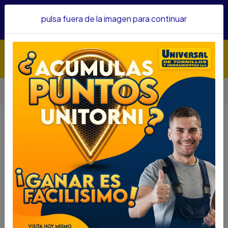
Hacemos envíos a todo el país, somos su proveedor de
pulsa fuera de la imagen para continuar
confianza&nbsp;Recibe un KIT PARRILLERO por compras
superiores a $1'000.000 mcte
Inicio
Herramientas
Herramienta Manual
Cortadoras
CORTABALDOSA WOLFOX 24" 600MM WF0143
CORTABALDOSA WOLFOX 24"
600MM WF0143
DESCRIPCIÓN
CORTABALDOSA WOLFOX 24"
600MM WF0143