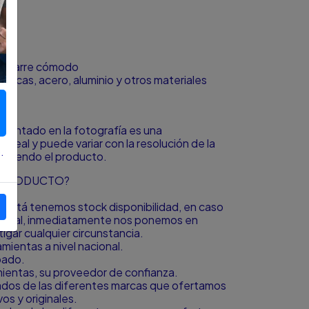
mm
 agarre cómodo
tálicas, acero, aluminio y otros materiales
resentado en la fotografía es una
o real y puede variar con la resolución de la
.
á viendo el producto.
L PRODUCTO?
to está tenemos stock disponibilidad, en caso
icional, inmediatamente nos ponemos en
igar cualquier circunstancia.
ientas a nivel nacional.
bado.
amientas, su proveedor de confianza.
zados de las diferentes marcas que ofertamos
s y originales.