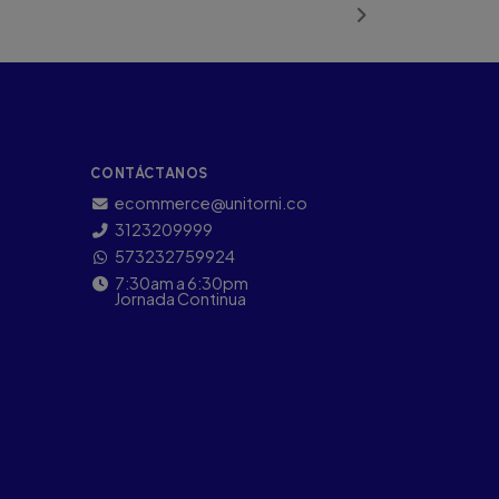
CONTÁCTANOS
ecommerce@unitorni.co
3123209999
573232759924
7:30am a 6:30pm
Jornada Continua