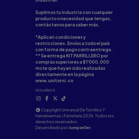
Suplimos tu industria con cualquier
producto o necesidad que tengas,
contáctanos para saber más.
*Aplican condiciones y
restricciones. Envíos a todo el país
con forma de pago contraentrega.
** Se entrega KIT PARRILLERO por
compras superiores a $1'000.000
mcte que hayan sido realizadas
directamente en la página
www.unitorni.co
SÍGUENOS
Copyright Universal De Tornillos Y
Herramientas / Ferretería 2026. Todos los
derechos reservados.
Desarrollado por
Jumpseller
.