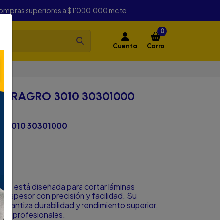
compras superiores a $1'000.000 mcte
0
Cuenta
Carro
ERRAGRO 3010 30301000
O 3010 30301000
RO está diseñada para cortar láminas
 espesor con precisión y facilidad. Su
garantiza durabilidad y rendimiento superior,
je y profesionales.