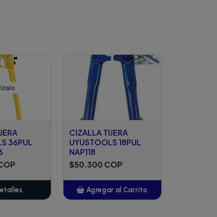
ízalo
IJERA
CIZALLA TIJERA
S 36PUL
UYUSTOOLS 18PUL
6
NAP118
 COP
$50.300 COP
etalles
Agregar al Carrito
Añadido