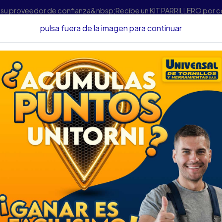
s su proveedor de confianza&nbsp;Recibe un KIT PARRILLERO por 
pulsa fuera de la imagen para continuar
Inicio
CIZALLA BANCO HERRAGRO 3010 30301000
CIZALLA BANCO H
DESCRIPCIÓN
CIZALLA BANCO HERRAGR
SKU...43580120
DESCRIPCIÓN...
Esta robusta cizalla HERRAG
metálicas de hasta 6.4 mm de
construcción de alta calidad 
ideal para trabajos de bricola