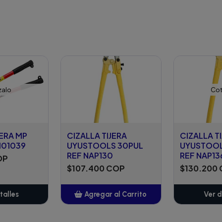
zalo
Cot
JERA MP
CIZALLA TIJERA
CIZALLA T
101039
UYUSTOOLS 30PUL
UYUSTOOL
REF NAP130
REF NAP13
OP
$107.400 COP
$130.200
talles
Agregar al Carrito
Ver d
Añadido