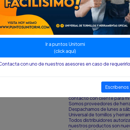
Características:
* Capacidad de corte: 6.4 
* Diseño robusto y duradero
* Mango ergonómico para un
* Ideal para cortar láminas me
* Marca: HERRAGRO
Ir a puntos Unitorni
(click aquí)
Nota
:
El color y el tamaño p
aproximación al color y tamañ
Contacta con uno de nuestros asesores en caso de requerirlo
pantalla desde donde se est
¿HAY DISPONIBILIDAD DE
Escribenos
Si la publicación del produc
de alguna circunstancia, ad
contacto con cliente para mit
Somos proveedores de herram
Despachamos de lunes a sá
Universal de tornillos y herr
Todos distribuidores autori
nuestros productos son nuevo