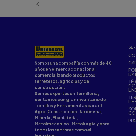
SER
CO
CA
Somos una compañía con más de 40
años en el mercado nacional
POL
DA
comercializando productos
ferreteros, agrícolas y de
TÉR
CO
construcción.
LÍN
Somos expertos en Tornilleria,
TÉR
contamos con gran inventario de
DE 
Tornillos y Herramientas para el
SOL
Agro, Construcción, Jardinería,
CO
Minería, Ebanistería,
PR
Metalmecanica, Metalurgia y para
todos los sectores como el
Industrial.