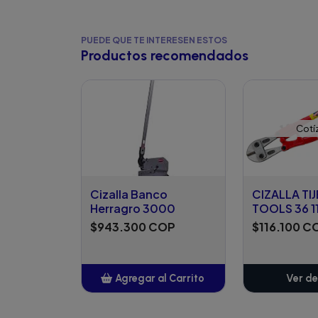
PUEDE QUE TE INTERESEN ESTOS
Productos recomendados
Cotí
Cizalla Banco
CIZALLA TI
Herragro 3000
TOOLS 36 1
$943.300 COP
$116.100 C
Agregar al Carrito
Ver de
Añadido