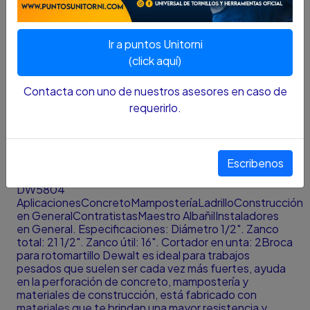
DESCRIPCIÓN...
Ir a puntos Unitorni
DW5804 CaracterísticasNúcleo endurecidoReduce
posibles fracturasSección MaximizadaIncrementa la
(click aquí)
transmisión de energía de impactoDiseño doble estría
(4)Elimina los residuos más rápido, perfora con mayor
Contacta con uno de nuestros asesores en caso de
rapidez y comodidadDiseño de Cabeza
requerirlo.
Cóncava.Permite rápido desalojo del material
alargando vida útil de la pastillaCabeza de cuatro
Cortadores.Maximiza la velocidad de
perforaciónReduce vibración evitando fatiga para el
Escribenos
operadorMayor espacio libre en la puntaDiseño de
Baja FricciónEntrada abierta por ambas estrías
DW5804
AplicacionesConcretoMamposteríaLadrilloConstrucción
en GeneralContratistasMaestro AlbañilInstaladores
en General. Especificaciones: Diámetro 1/2". Zanco
total: 21 1/2". Zanco útil: 16". Cortador en unta: 2Broca
para rotomartillo Dewalt es ideal para trabajos
pesados que suelen ser cada vez más fuertes, ayuda
en la perforación de concreto, mampostería y
materiales de construcción, está fabricado con
materiales que te brindan una mayor resistencia y