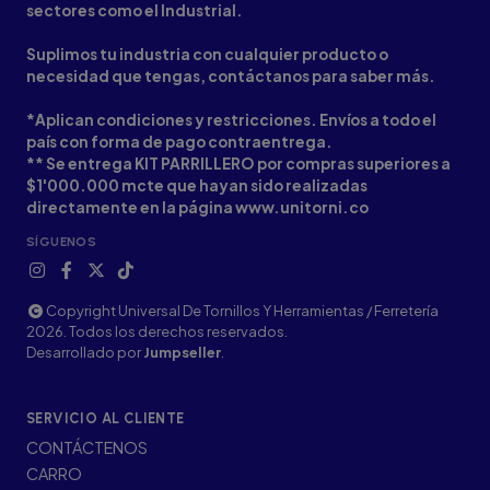
sectores como el Industrial.
Suplimos tu industria con cualquier producto o
necesidad que tengas, contáctanos para saber más.
*Aplican condiciones y restricciones. Envíos a todo el
país con forma de pago contraentrega.
** Se entrega KIT PARRILLERO por compras superiores a
$1'000.000 mcte que hayan sido realizadas
directamente en la página www.unitorni.co
SÍGUENOS
Copyright Universal De Tornillos Y Herramientas / Ferretería
2026. Todos los derechos reservados.
Desarrollado por
Jumpseller
.
SERVICIO AL CLIENTE
CONTÁCTENOS
CARRO