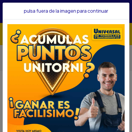
Hacemos envíos a todo el país, somos su proveedor de
pulsa fuera de la imagen para continuar
confianza&nbsp;Recibe un KIT PARRILLERO por compras
superiores a $1'000.000 mcte
Inicio
Herramientas
Accesorios Para Herramientas
Brocas
BROCA ROTOMARTILLO DEWALT SDS MAX 1/2 X 16 X 21
DW5804
BROCA ROTOMARTILLO DEWALT
SDS MAX 1/2 X 16 X 21 DW5804
DESCRIPCIÓN
BROCA ROTOMARTILLO DEWALT SDS MAX 1/2 X 16
X 21 DW5804
SKU....40745235