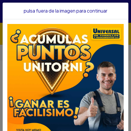
Hacemos envíos a todo el país, somos su proveedor de
pulsa fuera de la imagen para continuar
confianza&nbsp;Recibe un KIT PARRILLERO por compras
superiores a $1'000.000 mcte
Inicio
Herramientas
Accesorios Para Herramientas
Brocas
BROCA HSS TWILL-IRWIN 7/8
BROCA HSS TWILL-IRWIN 7/8
DESCRIPCIÓN
BROCA HSS TWILL-IRWIN 7/8
SKU....40685270
DESCRIPCIÓN....
ESPECIFICACIONES