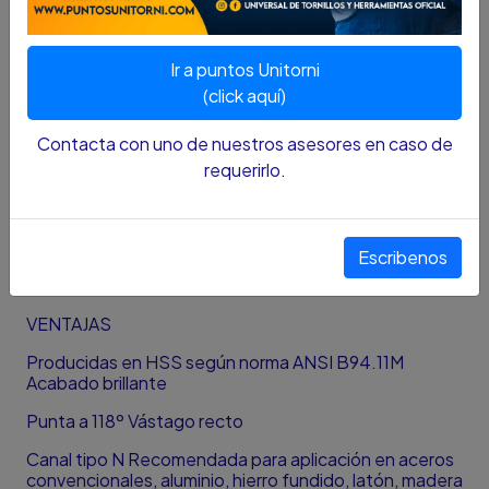
Item # 91156
Ø (pulg.) 7/8”
Ir a puntos Unitorni
Canal (pulg.) 3""
(click aquí)
Largo (pulg.) 6""
Contacta con uno de nuestros asesores en caso de
requerirlo.
Empaque Unitario Cant. 1
Fraccionales
Zanco reducido de 1/2"
Escribenos
Punta de 118º
VENTAJAS
Producidas en HSS según norma ANSI B94.11M
Acabado brillante
Punta a 118º Vástago recto
Canal tipo N Recomendada para aplicación en aceros
convencionales, aluminio, hierro fundido, latón, madera