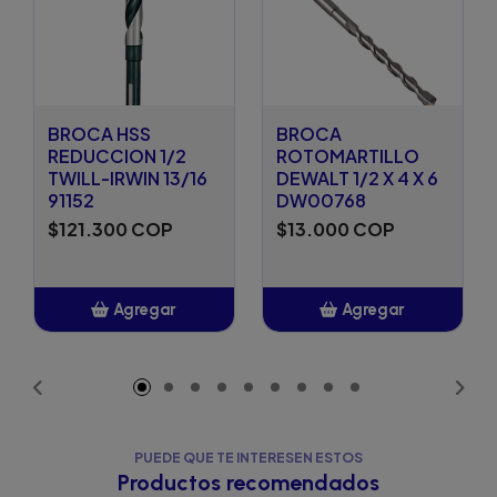
BROCA HSS
BROCA
REDUCCION 1/2
ROTOMARTILLO
TWILL-IRWIN 13/16
DEWALT 1/2 X 4 X 6
91152
DW00768
$121.300 COP
$13.000 COP
Agregar
Agregar
Añadido
Añadido
PUEDE QUE TE INTERESEN ESTOS
Productos recomendados