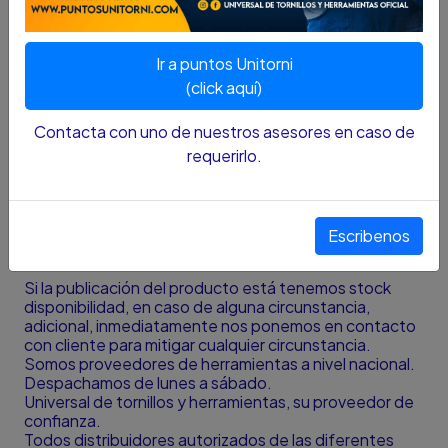
2,5).
140mm: Para bloquear válvulas de 64mm a 127mm
(2,5- 5).
Ir a puntos Unitorni
Bloqueadores de válvulas.
Bloqueado por un candado de gancho de
(click aquí)
diámetro de 7mm.
Contacta con uno de nuestros asesores en caso de
requerirlo.
Nota
:
El color y el tamaño presentado en la fotografía
es una aproximación al color y tamaño real y puede
variar con la resolución de la pantalla desde donde se
está viendo el producto.
Escribenos
¿HAY DISPONIBILIDAD DEL PRODUCTO?
Si la publicación del producto está tenemos stock
disponibilidad, en caso de alguna circunstancia,
adicional, inmediatamente nos ponemos en contacto
con cliente para mitigar cualquier circunstancia.
Somos proveedores de herramientas a nivel nacional.
Despachamos de lunes a sábado.
Universal de tornillos y herramientas, su proveedor de
confianza.
Todos distribuidores autorizados de las diferentes