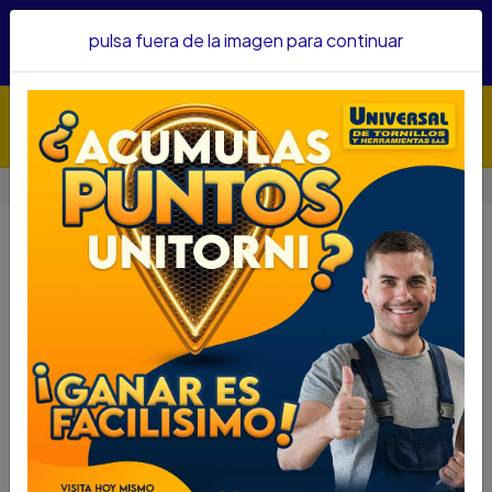
Hacemos envíos a todo el país, somos su proveedor de
pulsa fuera de la imagen para continuar
confianza&nbsp;Recibe un KIT PARRILLERO por compras
superiores a $1'000.000 mcte
Inicio
BLOQUEADOR YALE VALVULAS 77MM 0001158
BLOQUEADOR YALE VALVULAS
77MM 0001158
DESCRIPCIÓN
BLOQUEADOR YALE VALVULAS 77MM 0001158
SKU....43057099
DESCRIPCIÓN....
Hecho de nylon plástico de alta ingeniería ABS.
77mm: Para bloquear válvulas de 25mm a 64mm ( 1